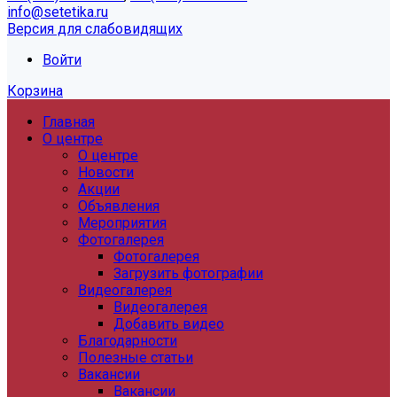
info@setetika.ru
Версия для слабовидящих
Войти
Корзина
Главная
О центре
О центре
Новости
Акции
Объявления
Мероприятия
Фотогалерея
Фотогалерея
Загрузить фотографии
Видеогалерея
Видеогалерея
Добавить видео
Благодарности
Полезные статьи
Вакансии
Вакансии