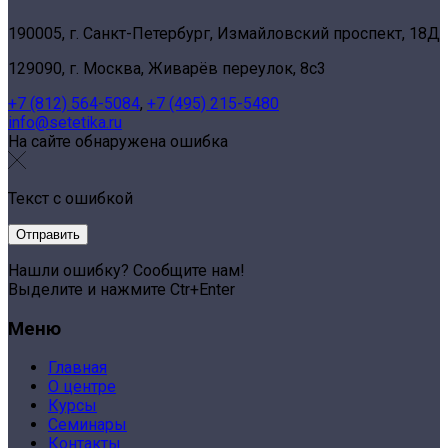
190005, г. Санкт-Петербург, Измайловский проспект, 18Д
129090, г. Москва, Живарёв переулок, 8с3
+7 (812) 564-5084
,
+7 (495) 215-5480
info@setetika.ru
На сайте обнаружена ошибка
Текст с ошибкой
Нашли ошибку? Сообщите нам!
Выделите и нажмите Ctr+Enter
Меню
Главная
О центре
Курсы
Семинары
Контакты