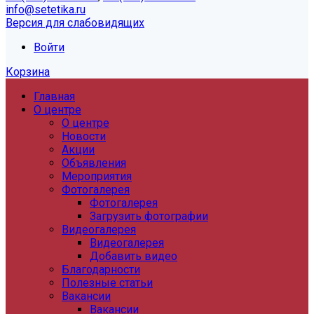
info@setetika.ru
Версия для слабовидящих
Войти
Корзина
Главная
О центре
О центре
Новости
Акции
Объявления
Мероприятия
Фотогалерея
Фотогалерея
Загрузить фотографии
Видеогалерея
Видеогалерея
Добавить видео
Благодарности
Полезные статьи
Вакансии
Вакансии