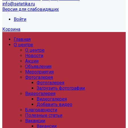
info@setetika.ru
Версия для слабовидящих
Войти
Корзина
Главная
О центре
О центре
Новости
Акции
Объявления
Мероприятия
Фотогалерея
Фотогалерея
Загрузить фотографии
Видеогалерея
Видеогалерея
Добавить видео
Благодарности
Полезные статьи
Вакансии
Вакансии